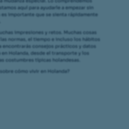
una mudanza especial. Lo comprendemos
stamos aquí para ayudarle a empezar sin
 es importante que se sienta rápidamente
.
uchas impresiones y retos. Muchas cosas
 las normas, el tiempo e incluso los hábitos
a encontrarás consejos prácticos y datos
a en Holanda, desde el transporte y los
las costumbres típicas holandesas.
sobre cómo vivir en Holanda?