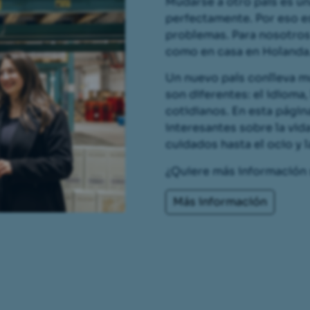
Mudarse a otro país es 
perfectamente. Por eso e
problemas. Para nosotros
como en casa en Holanda
Un nuevo país conlleva m
son diferentes: el idioma,
cotidianos. En esta págin
interesantes sobre la vid
cuidados hasta el ocio y 
¿Quiere más información 
Más información